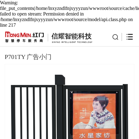
Warning:
file_put_contents(/home/lnxyzndlfnjxyyyzun/wwwroot/source/cache/li
failed to open stream: Permission denied in
/home/lnxyzndlfnjxyyyzun/wwwroot/source/model/api.class.php on
line 217
P701TY 广告小门