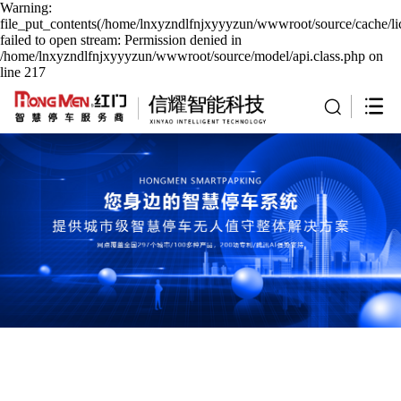
Warning:
file_put_contents(/home/lnxyzndlfnjxyyyzun/wwwroot/source/cache/li
failed to open stream: Permission denied in
/home/lnxyzndlfnjxyyyzun/wwwroot/source/model/api.class.php on
line 217