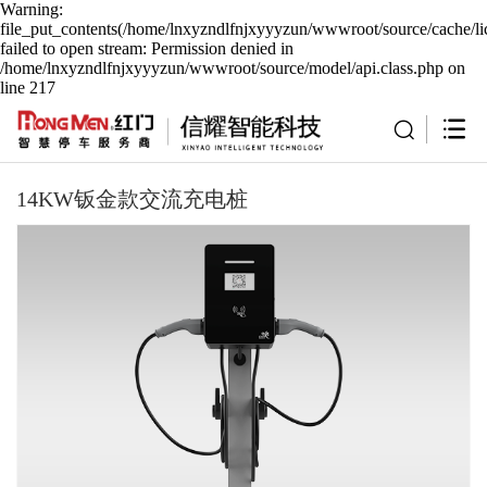
Warning:
file_put_contents(/home/lnxyzndlfnjxyyyzun/wwwroot/source/cache/li
failed to open stream: Permission denied in
/home/lnxyzndlfnjxyyyzun/wwwroot/source/model/api.class.php on
line 217
14KW钣金款交流充电桩