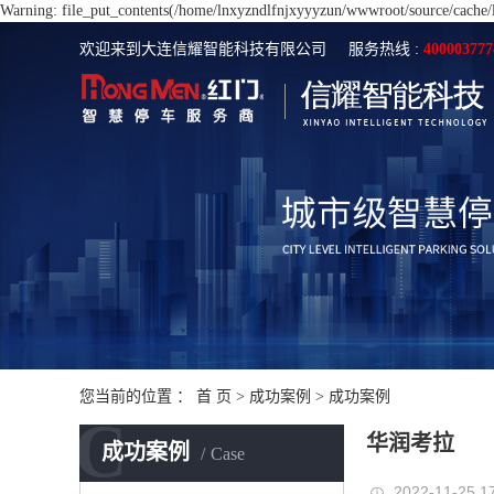
Warning: file_put_contents(/home/lnxyzndlfnjxyyyzun/wwwroot/source/cache/li
欢迎来到大连信耀智能科技有限公司
服务热线 :
400003777
您当前的位置 ：
首 页
>
成功案例
>
成功案例
C
华润考拉
成功案例
Case
2022-11-25 1